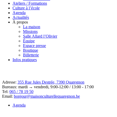
Ateliers / Formations
Culture à l’école
Agenda
Actualités
À propos
La maison
Missions
Salle Allard l’Olivier
Équipe
Espace presse
Boutique
Billetterie
Infos pratiques
Adresse:
355 Rue Jules Destrée, 7390 Quaregnon
Bureaux: mardi → vendredi, 9:00-12:00 / 13:00 - 17:00
Tel:
065 / 78 19 50
Email:
bonjour@maisonculturellequaregnon.be
Agenda