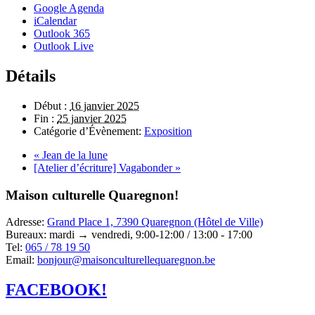
Google Agenda
iCalendar
Outlook 365
Outlook Live
Détails
Début :
16 janvier 2025
Fin :
25 janvier 2025
Catégorie d’Évènement:
Exposition
«
Jean de la lune
[Atelier d’écriture] Vagabonder
»
Maison culturelle Quaregnon!
Adresse:
Grand Place 1, 7390 Quaregnon (Hôtel de Ville)
Bureaux: mardi → vendredi, 9:00-12:00 / 13:00 - 17:00
Tel:
065 / 78 19 50
Email:
bonjour@maisonculturellequaregnon.be
FACEBOOK!